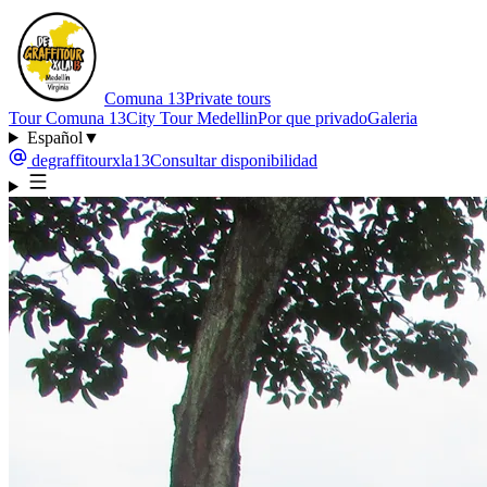
Comuna 13
Private tours
Tour Comuna 13
City Tour Medellin
Por que privado
Galeria
Español
▼
degraffitourxla13
Consultar disponibilidad