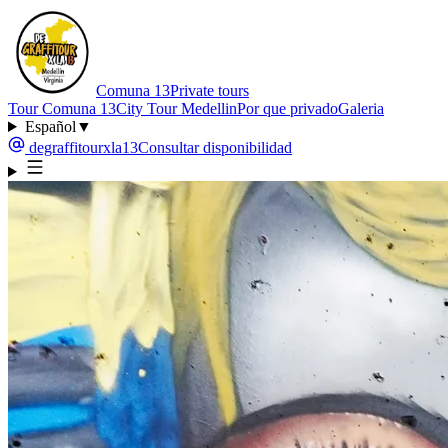
Comuna 13
Private tours
Tour Comuna 13
City Tour Medellin
Por que privado
Galeria
Español
▼
degraffitourxla13
Consultar disponibilidad