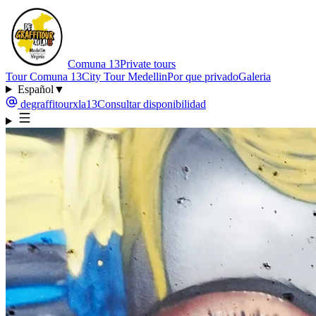
Comuna 13
Private tours
Tour Comuna 13
City Tour Medellin
Por que privado
Galeria
Español
▼
degraffitourxla13
Consultar disponibilidad