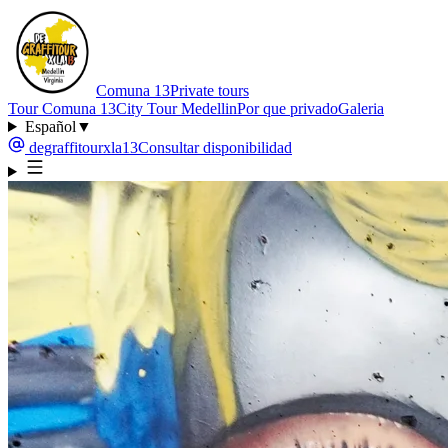
Comuna 13
Private tours
Tour Comuna 13
City Tour Medellin
Por que privado
Galeria
Español
▼
degraffitourxla13
Consultar disponibilidad